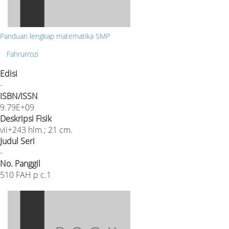
Panduan lengkap matematika SMP
Fahrurrozi
Edisi
-
ISBN/ISSN
9.79E+09
Deskripsi Fisik
vii+243 hlm.; 21 cm.
Judul Seri
-
No. Panggil
510 FAH p c.1