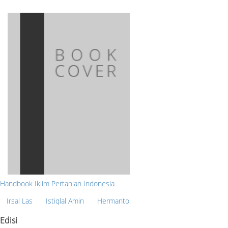
Handbook Iklim Pertanian Indonesia
Irsal Las
Istiqlal Amin
Hermanto
Edisi