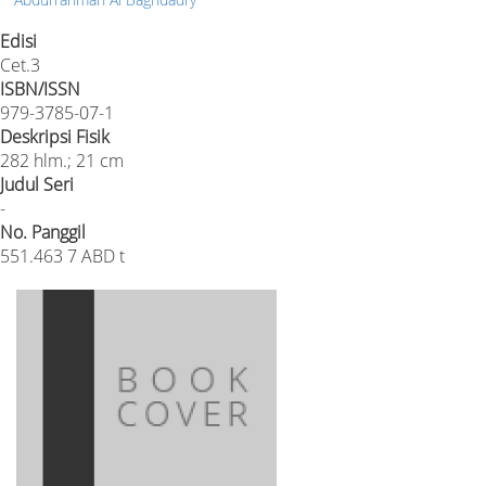
Edisi
Cet.3
ISBN/ISSN
979-3785-07-1
Deskripsi Fisik
282 hlm.; 21 cm
Judul Seri
-
No. Panggil
551.463 7 ABD t