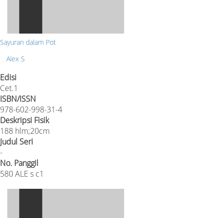
Sayuran dalam Pot
Alex S
Edisi
Cet.1
ISBN/ISSN
978-602-998-31-4
Deskripsi Fisik
188 hlm;20cm
Judul Seri
-
No. Panggil
580 ALE s c1