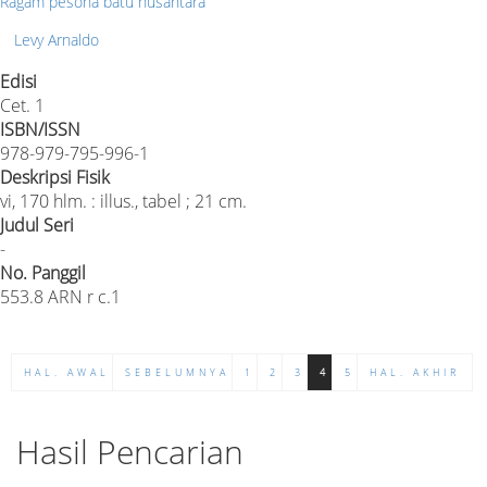
Ragam pesona batu nusantara
Levy Arnaldo
Edisi
Cet. 1
ISBN/ISSN
978-979-795-996-1
Deskripsi Fisik
vi, 170 hlm. : illus., tabel ; 21 cm.
Judul Seri
-
No. Panggil
553.8 ARN r c.1
HAL. AWAL
SEBELUMNYA
1
2
3
4
5
HAL. AKHIR
Hasil Pencarian