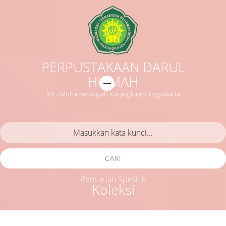
PERPUSTAKAAN DARUL
HIKMAH
MTs Muhammadiyah Karangkajen Yogyakarta
CARI
Pencarian Spesifik
Koleksi