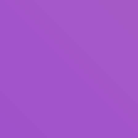
Judul
Pengarang
Subjek
ISBN/ISSN
Tipe Koleksi
Lokasi
GMD
Cari