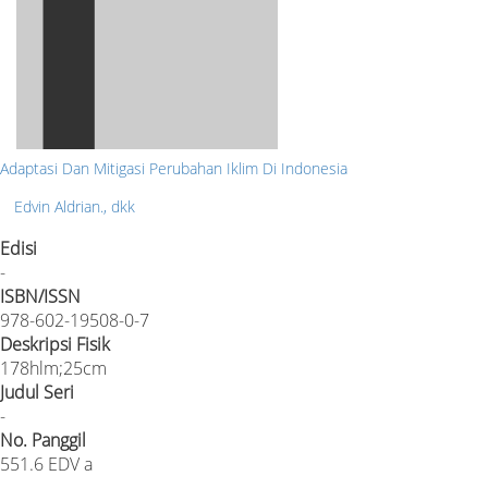
Adaptasi Dan Mitigasi Perubahan Iklim Di Indonesia
Edvin Aldrian., dkk
Edisi
-
ISBN/ISSN
978-602-19508-0-7
Deskripsi Fisik
178hlm;25cm
Judul Seri
-
No. Panggil
551.6 EDV a