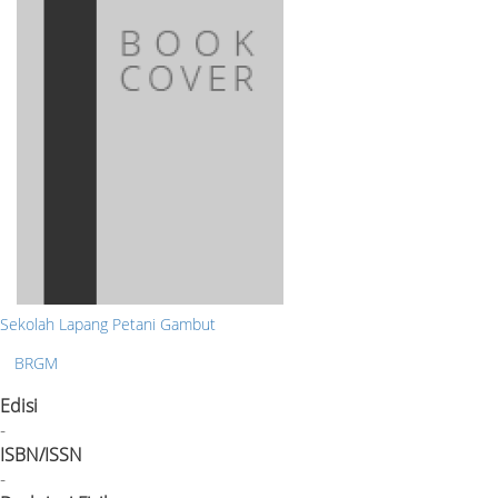
Sekolah Lapang Petani Gambut
BRGM
Edisi
-
ISBN/ISSN
-