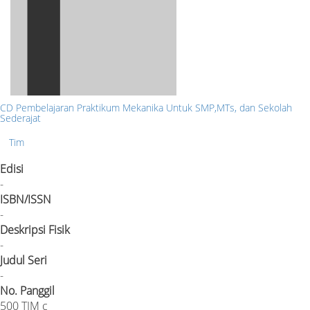
CD Pembelajaran Praktikum Mekanika Untuk SMP,MTs, dan Sekolah
Sederajat
Tim
Edisi
-
ISBN/ISSN
-
Deskripsi Fisik
-
Judul Seri
-
No. Panggil
500 TIM c