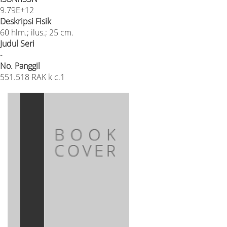
9.79E+12
Deskripsi Fisik
60 hlm.; ilus.; 25 cm.
Judul Seri
-
No. Panggil
551.518 RAK k c.1