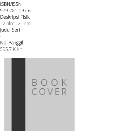
ISBN/ISSN
979-781-097-6
Deskripsi Fisik
32 hlm.; 21 cm
Judul Seri
-
No. Panggil
595.7 KIK t