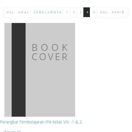
HAL. AWAL
SEBELUMNYA
1
2
3
4
5
HAL. AKHIR
Perangkat Pembelajaran IPA Kelas VIII -1 & 2