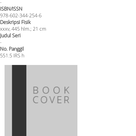
-
ISBN/ISSN
978-602-344-254-6
Deskripsi Fisik
xxxv, 445 hlm.; 21 cm
Judul Seri
-
No. Panggil
551.5 IRS h