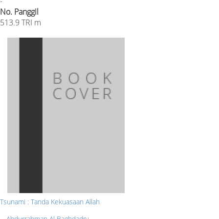
-
No. Panggil
513.9 TRI m
Tsunami : Tanda Kekuasaan Allah
Abdurrahman Al Baghdadry