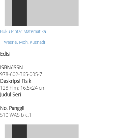
Buku Pintar Matematika
Wasrie, Moh. Kusnadi
Edisi
-
ISBN/ISSN
978-602-365-005-7
Deskripsi Fisik
128 hlm; 16,5x24 cm
Judul Seri
-
No. Panggil
510 WAS b c.1