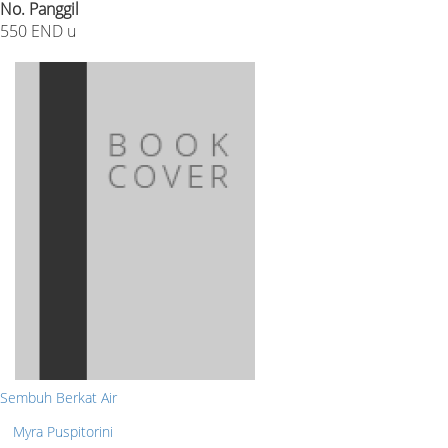
No. Panggil
550 END u
Sembuh Berkat Air
Myra Puspitorini