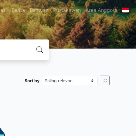
asi
Berita
Bantuan
Pustakawan
Area Anggota
Sort by