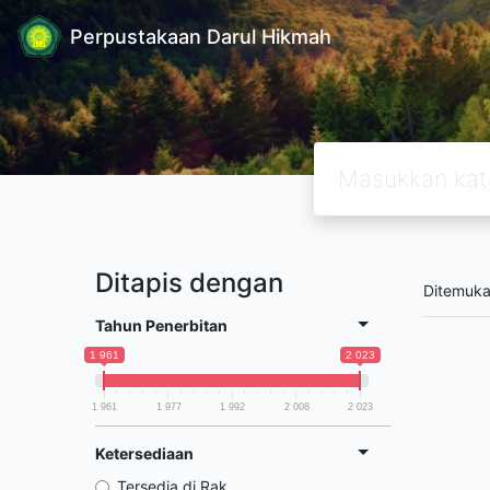
Perpustakaan Darul Hikmah
Ditapis dengan
Ditemuk
Tahun Penerbitan
1 961
2 023
1 961
1 977
1 992
2 008
2 023
Ketersediaan
Tersedia di Rak