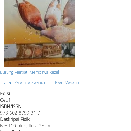
Burung Merpati Membawa Rezeki
Ulfah Paramita Swandini
Ryan Masanto
Edisi
Cet.1
ISBN/ISSN
978-602-8799-31-7
Deskripsi Fisik
iv + 100 hlm.; ilus., 25 cm