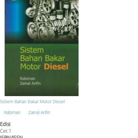
Sistem Bahan Bakar Motor Diesel
Rabiman
Zainal Arifin
Edisi
Cet.1
ISBN/ISSN