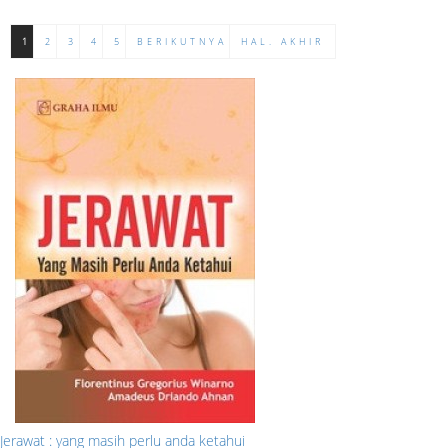
1
2
3
4
5
BERIKUTNYA
HAL. AKHIR
Jerawat : yang masih perlu anda ketahui