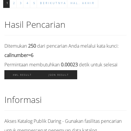
1
2
3
4
5
BERIKUTNYA
HAL. AKHIR
Hasil Pencarian
Ditemukan
250
dari pencarian Anda melalui kata kunci:
callnumber=6
Permintaan membutuhkan
0.00023
detik untuk selesai
XML RESULT
JSON RESULT
Informasi
Akses Katalog Publik Daring - Gunakan fasilitas pencarian
untuk mempercepat penemuan data katalog