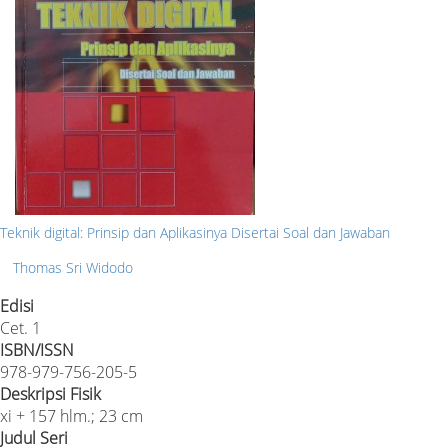
Teknik digital: Prinsip dan Aplikasinya Disertai Soal dan Jawaban
Thomas Sri Widodo
Edisi
Cet. 1
ISBN/ISSN
978-979-756-205-5
Deskripsi Fisik
xi + 157 hlm.; 23 cm
Judul Seri