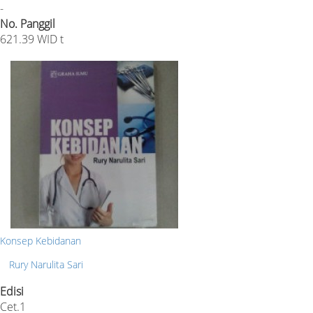
-
No. Panggil
621.39 WID t
Konsep Kebidanan
Rury Narulita Sari
Edisi
Cet.1