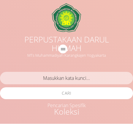
PERPUSTAKAAN DARUL
HIKMAH
MTs Muhammadiyah Karangkajen Yogyakarta
CARI
Pencarian Spesifik
Koleksi