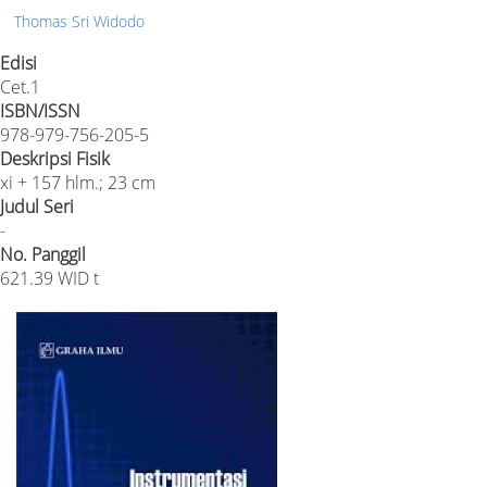
Thomas Sri Widodo
Edisi
Cet.1
ISBN/ISSN
978-979-756-205-5
Deskripsi Fisik
xi + 157 hlm.; 23 cm
Judul Seri
-
No. Panggil
621.39 WID t