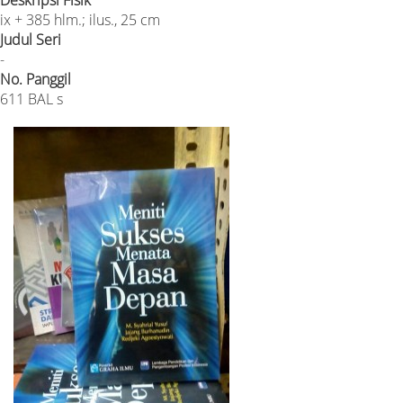
ix + 385 hlm.; ilus., 25 cm
Judul Seri
-
No. Panggil
611 BAL s