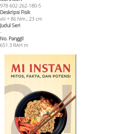
978-602-262-180-5
Deskripsi Fisik
viii + 86 hlm.; 23 cm
Judul Seri
-
No. Panggil
651.3 RAH m