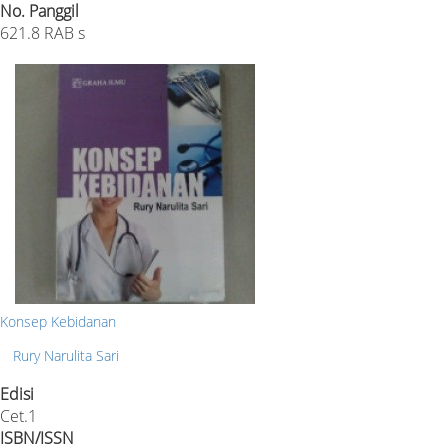
No. Panggil
621.8 RAB s
Konsep Kebidanan
Rury Narulita Sari
Edisi
Cet.1
ISBN/ISSN