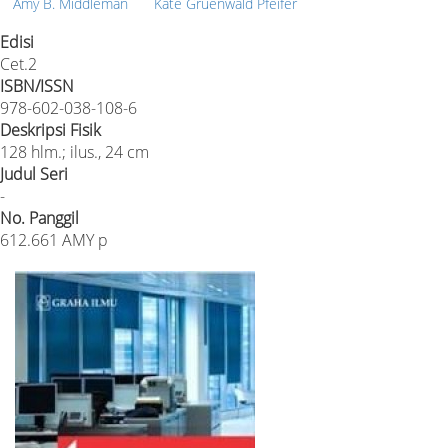
Amy B. Middleman
Kate Gruenwald Pfeifer
Edisi
Cet.2
ISBN/ISSN
978-602-038-108-6
Deskripsi Fisik
128 hlm.; ilus., 24 cm
Judul Seri
-
No. Panggil
612.661 AMY p