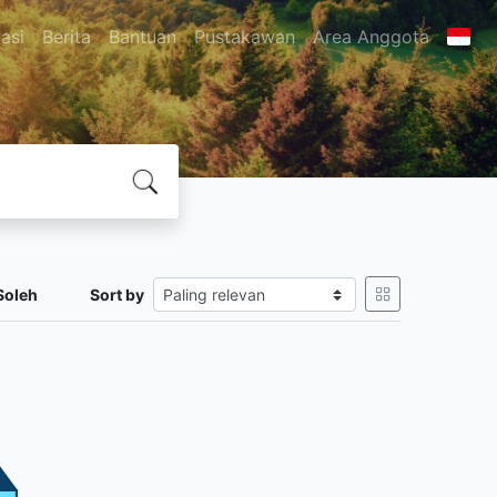
asi
Berita
Bantuan
Pustakawan
Area Anggota
Soleh
Sort by